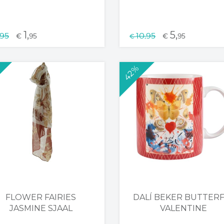
1,
5,
,95
10,95
€
95
€
95
€
42%
FLOWER FAIRIES
DALÍ BEKER BUTTERF
JASMINE SJAAL
VALENTINE