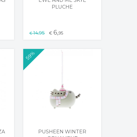
AS
EWE AND ME SKYE
PLUCHE
6,
14,95
€
95
€
59%
ZA
PUSHEEN WINTER