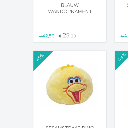
BLAUW
WANDORNAMENT
25,
42,50
4
€
00
€
€
49%
49%