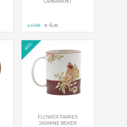
ORNAMENT
4,
11,95
€
95
€
46%
FLOWER FAIRIES
JASMINE BEKER