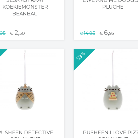
SESAMSTRAAT
EWE AND ME DOUGL
KOEKIEMONSTER
PLUCHE
BEANBAG
2,
6,
,95
14,95
€
50
€
95
€
59%
PUSHEEN DETECTIVE
PUSHEEN I LOVE PIZ