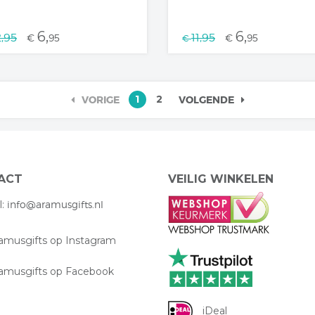
6,
6,
2,95
11,95
€
95
€
95
€
1
2
VORIGE
VOLGENDE
ACT
VEILIG WINKELEN
l:
info@aramusgifts.nl
musgifts op Instagram
musgifts op Facebook
iDeal