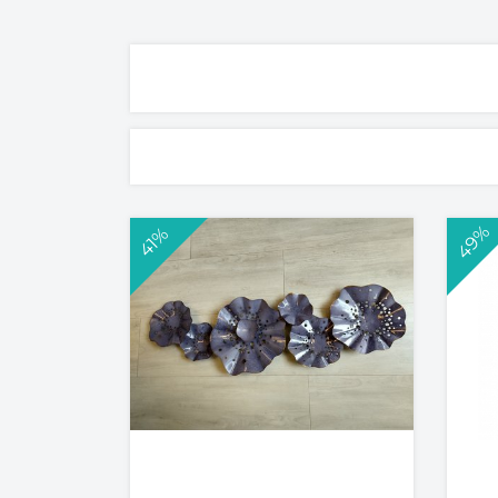
49%
41%