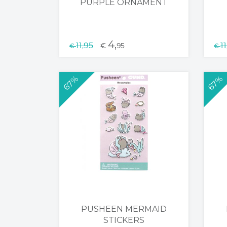
PURPLE ORNAMENT
4,
11,95
1
€
95
€
€
67%
67%
PUSHEEN MERMAID
STICKERS