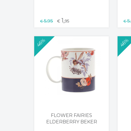
1,
5,95
5
€
95
€
€
46%
46%
FLOWER FAIRIES
ELDERBERRY BEKER