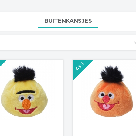
BUITENKANSJES
ITE
49%