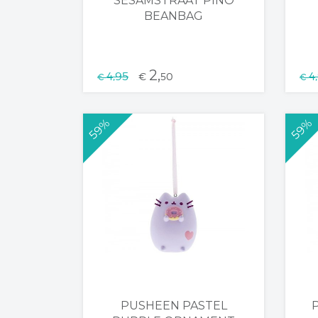
SESAMSTRAAT PINO
BEANBAG
2,
4,95
4
€
50
€
€
59%
59%
PUSHEEN PASTEL