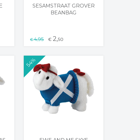
E
SESAMSTRAAT GROVER
BEANBAG
2,
4,95
€
50
€
54%