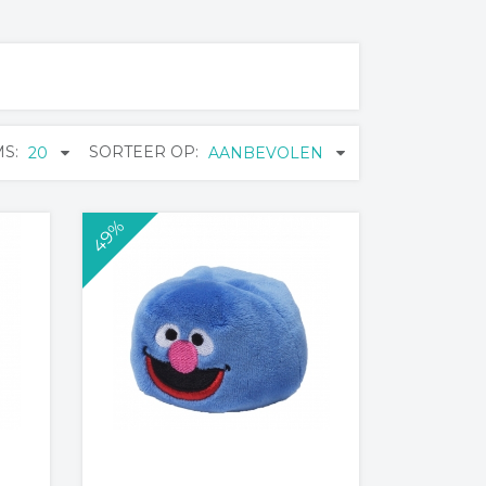
MS:
SORTEER OP:
20
AANBEVOLEN
49%